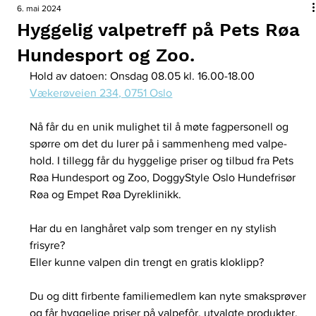
6. mai 2024
Hyggelig valpetreff på Pets Røa
Hundesport og Zoo.
Hold av datoen: Onsdag 08.05 kl. 16.00-18.00
Vækerøveien 234, 0751 Oslo
Nå får du en unik mulighet til å møte fagpersonell og 
spørre om det du lurer på i sammenheng med valpe-
hold. I tillegg får du hyggelige priser og tilbud fra Pets 
Røa Hundesport og Zoo, DoggyStyle Oslo Hundefrisør 
Røa og Empet Røa Dyreklinikk.
Har du en langhåret valp som trenger en ny stylish 
frisyre?
Eller kunne valpen din trengt en gratis kloklipp?
Du og ditt firbente familiemedlem kan nyte smaksprøver 
og får hyggelige priser på valpefôr, utvalgte produkter, 