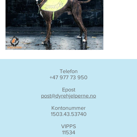
Telefon
+47 977 73 950
Epost
post@dyrehjelperne.no
Kontonummer
1503.43.53740
VIPPS
11534