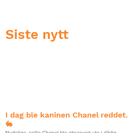
Siste nytt
I dag ble kaninen Chanel reddet.
🐇
Nydelige, snille Chanel ble observert ute i dårlig