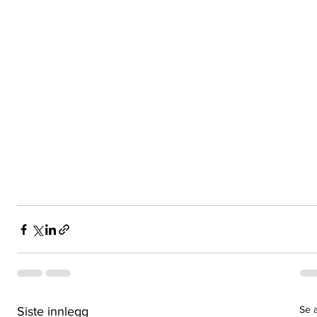
Se a
Siste innlegg