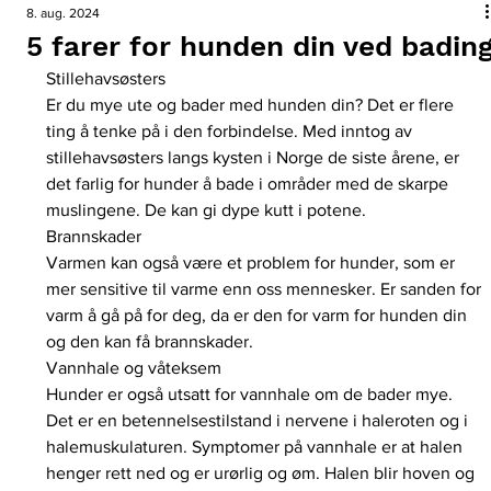
8. aug. 2024
5 farer for hunden din ved badin
Stillehavsøsters
Er du mye ute og bader med hunden din? Det er flere 
ting å tenke på i den forbindelse. Med inntog av 
stillehavsøsters langs kysten i Norge de siste årene, er 
det farlig for hunder å bade i områder med de skarpe 
muslingene. De kan gi dype kutt i potene.
Brannskader
Varmen kan også være et problem for hunder, som er 
mer sensitive til varme enn oss mennesker. Er sanden for 
varm å gå på for deg, da er den for varm for hunden din 
og den kan få brannskader.
Vannhale og våteksem
Hunder er også utsatt for vannhale om de bader mye. 
Det er en betennelsestilstand i nervene i haleroten og i 
halemuskulaturen. Symptomer på vannhale er at halen 
henger rett ned og er urørlig og øm. Halen blir hoven og 