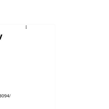
v
3094/