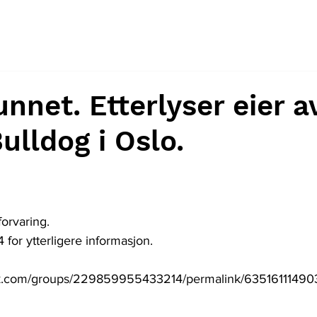
unnet. Etterlyser eier a
ulldog i Oslo.
forvaring.
or ytterligere informasjon. 
ok.com/groups/229859955433214/permalink/63516111490