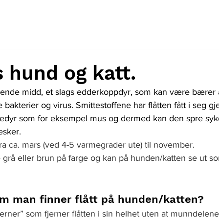
s hund og katt.
gende midd, et slags edderkoppdyr, som kan være bærer a
akterier og virus. Smittestoffene har flåtten fått i seg 
attedyr som for eksempel mus og dermed kan den spre sy
esker.
ra ca. mars (ved 4-5 varmegrader ute) til november.
e grå eller brun på farge og kan på hunden/katten se ut so
m man finner flått på hunden/katten?
jerner” som fjerner flåtten i sin helhet uten at munndelene b