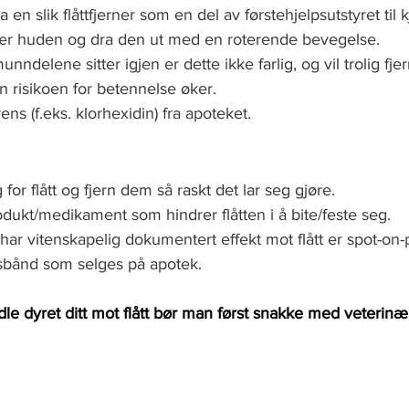
 en slik flåttfjerner som en del av førstehjelpsutstyret til k
t nær huden og dra den ut med en roterende bevegelse. 
ndelene sitter igjen er dette ikke farlig, og vil trolig fje
 risikoen for betennelse øker. 
ns (f.eks. klorhexidin) fra apoteket.
 for flått og fjern dem så raskt det lar seg gjøre. 
dukt/medikament som hindrer flåtten i å bite/feste seg. 
r vitenskapelig dokumentert effekt mot flått er spot-on-p
lsbånd som selges på apotek.
e dyret ditt mot flått bør man først snakke med veterinær