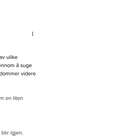
v ulike 
gjennom å suge 
kdommer videre 
m en liten 
lir igjen. 