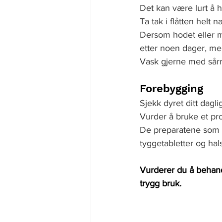
Det kan være lurt å ha
Ta tak i flåtten hel
Dersom hodet eller mun
etter noen dager, men
Vask gjerne med sårre
Forebygging
Sjekk dyret ditt daglig
Vurder å bruke et pro
De preparatene som ha
tyggetabletter og ha
Vurderer du å behandl
trygg bruk.