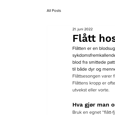
All Posts
21. juni 2022
Flått ho
Flåtten er en blodsu
sykdomsfremkallende b
blod fra smittede p
til både dyr og menn
Flåttsesongen varer f
Flåttens kropp er oft
utvekst eller vorte.
Hva gjør man o
Bruk en egnet “flått-f