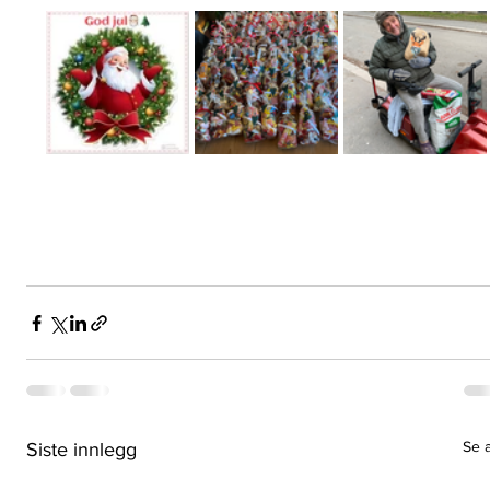
Se a
Siste innlegg