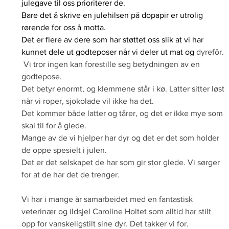
julegave til oss prioriterer de. 
Bare det å skrive en julehilsen på dopapir er utrolig 
rørende for oss å motta. 
Det er flere av dere som har støttet oss slik at vi har 
kunnet dele ut godteposer når vi deler ut mat og 
dyrefôr. 
 Vi tror ingen kan forestille seg betydningen av en 
godtepose. 
Det betyr enormt, og klemmene står i kø. Latter sitter løst 
når vi roper, sjokolade vil ikke ha det. 
Det kommer både latter og tårer, og det er ikke mye som 
skal til for å glede. 
Mange av de vi hjelper har dyr og det er det som holder 
de oppe spesielt i julen.
Det er det selskapet de har som gir stor glede. Vi sørger 
for at de har det de trenger.
Vi har i mange år samarbeidet med en fantastisk 
veterinær og ildsjel Caroline Holtet som alltid har stilt 
opp for vanskeligstilt sine dyr. Det takker vi for. 