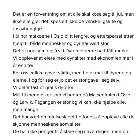
Det er en forventning om at alle skal kose seg til jul, men 
ikke alle gjør det, spesielt ikke de vanskeligstilte og 
r
usavhengige
.
I år har matkøene i Oslo blitt lengre, og etterspørsel etter 
hjelp til både mennesker og dyr har vært stor. 
Det er noe som også vi i Dyrehjelperne hatt fått merke. 
Vi opplever at eiere med dyr sliter med økonomien mer i 
år enn før. 
For oss er ikke gaver viktig, men heler mat til dyrene og 
eierne. I og for seg er jo det er stor gave i seg selv. 
Vi deler fast
 ut gratis dyrefôr.
Mat til mennesker som vi henter på Matsentralen i Oslo 
og Larvik. Pågangen er stor og vi kan ikke hjelpe alle, 
men mange. 
Det har vært en følelsesladet tid for oss å oppleve alle de 
skjønne menneskene som sliter. 
De har ikke penger til å klare seg i hverdagen, men en 