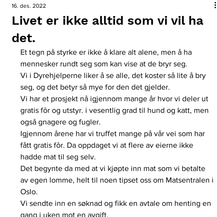
16. des. 2022
Livet er ikke alltid som vi vil ha
det.
Et tegn på styrke er ikke å klare alt alene, men å ha 
mennesker rundt seg som kan vise at de bryr seg. 
Vi i Dyrehjelperne liker å se alle, det koster så lite å bry 
seg, og det betyr så mye for den det gjelder. 
Vi har et prosjekt nå igjennom mange år hvor vi deler ut 
gratis fôr og utstyr. i vesentlig grad til hund og katt, men 
også gnagere og fugler. 
Igjennom årene har vi truffet mange på vår vei som har 
fått gratis fôr. Da oppdaget vi at flere av eierne ikke 
hadde mat til seg selv. 
Det begynte da med at vi kjøpte inn mat som vi betalte 
av egen lomme, helt til noen tipset oss om Matsentralen i 
Oslo. 
Vi sendte inn en søknad og fikk en avtale om henting en 
gang i uken mot en avgift. 