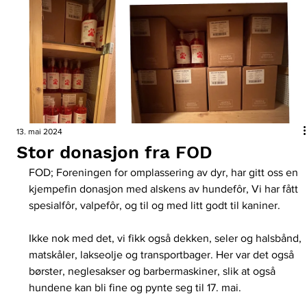
13. mai 2024
Stor donasjon fra FOD
FOD; Foreningen for omplassering av dyr, har gitt oss en 
kjempefin donasjon med alskens av hundefôr, Vi har fått 
spesialfôr, valpefôr, og til og med litt godt til kaniner. 
Ikke nok med det, vi fikk også dekken, seler og halsbånd, 
matskåler, lakseolje og transportbager. Her var det også 
børster, neglesakser og barbermaskiner, slik at også 
hundene kan bli fine og pynte seg til 17. mai.