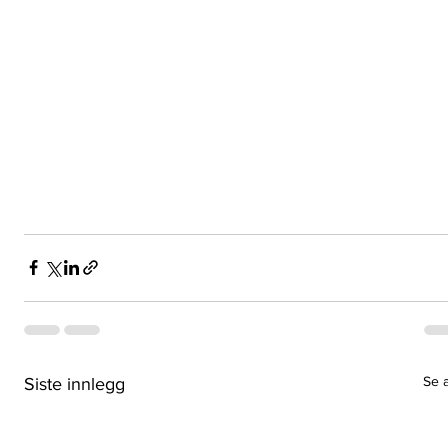
Se a
Siste innlegg